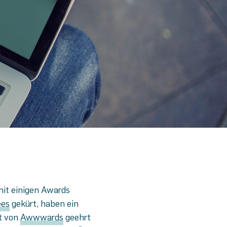
mit einigen Awards
ees
gekürt, haben ein
t von
Awwwards
geehrt