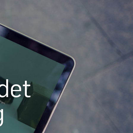
det
g