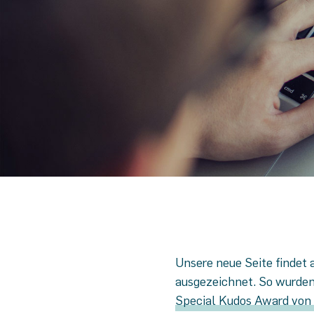
Unsere neue Seite findet
ausgezeichnet. So wurden
Special Kudos Award von