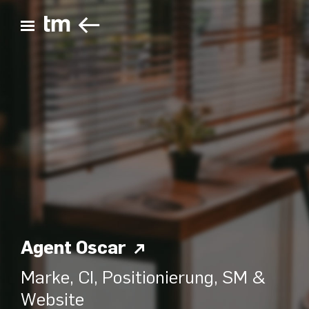
ZURÜCK
Hauptmenü öffnen
Agent Oscar
Marke, CI, Positionierung, SM &
Website