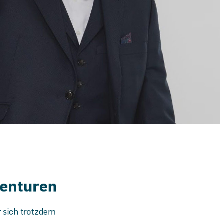
genturen
r sich trotzdem