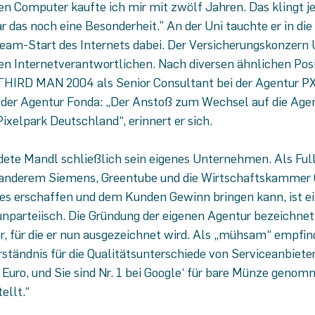
n Computer kaufte ich mir mit zwölf Jahren. Das klingt je
r das noch eine Besonderheit.” An der Uni tauchte er in di
eam-Start des Internets dabei. Der Versicherungskonzern 
en Internetverantwortlichen. Nach diversen ähnlichen Pos
THIRD MAN 2004 als Senior Consultant bei der Agentur PX
e der Agentur Fonda: „Der Anstoß zum Wechsel auf die Age
xelpark Deutschland“, erinnert er sich.
ndete Mandl schließlich sein eigenes Unternehmen. Als Ful
anderem Siemens, Greentube und die Wirtschaftskammer Ö
s erschaffen und dem Kunden Gewinn bringen kann, ist ein 
unparteiisch. Die Gründung der eigenen Agentur bezeichnet 
r, für die er nun ausgezeichnet wird. Als „mühsam“ empfinde
rständnis für die Qualitätsunterschiede von Serviceanbiete
Euro, und Sie sind Nr. 1 bei Google‘ für bare Münze genom
ellt.“