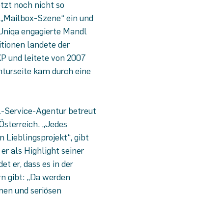
tzt noch nicht so
e „Mailbox-Szene“ ein und
Uniqa engagierte Mandl
itionen landete der
P und leitete von 2007
nturseite kam durch eine
l-Service-Agentur betreut
sterreich. „Jedes
Lieblingsprojekt“, gibt
er als Highlight seiner
t er, dass es in der
rn gibt: „Da werden
men und seriösen