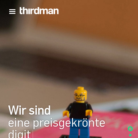
Hauptmenü öffnen
Wir sind
eine preisgekrönte
digital
|